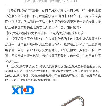
来源：新宏大官网 发布时间：2018-03-15
电热管的安装非常重要，它的作用大小好比人的心脏一样，要想让这
个心脏长久的运转工作，我们必须要正确的来了解它，防止操作的失误
而让它损坏。所以我们一直认为电热管的安装需要遵循一定的步骤，按
照正确的操作步骤让电热管长久的工作下去。如何做呢？
新宏大电热范小姐为大家讲解一下电热管安装的基本要求：
1、保证炉膛温度分布均匀。在以辐射传热为主的大型中温炉和高温炉
炉膛中，除了在炉墙和炉底上安装元件外，最好在炉顶和炉门上也安装
电热管。同时，在炉子热损失大的地方、炉门孔附近，振底炉出料口附
近，应多安装一些电热管。当炉膛高度很矮时，电热管往往布置在炉底
和炉顶上。
2、丝状电热管的波纹式、螺旋式及带状电热管的波纹式三种安装去法，从
使用寿命来说，以丝状波纹式最好，带状波纹式次之，而丝状螺旋式最差。
波纹式丝状电热管，其换热条件最好，即使表面负荷选大一些，使用寿命也
较长，因而可节省电热管材料和维修工时。